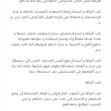
هزيمة جيش الكيان الاسرائيلي المتوحش رغم قلّة عددهم.
كنت أقرأها و أستذكر وصايا الشهداء بالتمسك بالجهاد و عدم
الإستسلام، و الحفاظ على قراءة القرآن كما أوصى أحمد ندى، و
ب....
كنت أقرأها و استذكر قصص نساءٍ استقبلت جثمان حبيبها و
فلذة كبدها مهنئةً إياه بوسام الشهادة و دموعها ممزوجة
بدموع الفرح و الحسرة، و نساء تنتطر قدومهم كما كانت تفعل
ندى.
كنت أقرأها و أستذكر صور المدن المدمرة.. المدن التي ستعمَّرُ
من جديد و أطياف شهدائها تطوف فوق مبانيها، تماما كما رأت
ندى أطيافهم في المستشفى بعد استشهاد ريما.
كنت أقرأها...
كنت أقرأها في الجنوب، امام الروابي و الوهاد المشتاقة إلى وقع
أقدامهم، و الأشجار التي نمت على سيل دمائهم، و يحن
العشب لمواقع شهدائهم...