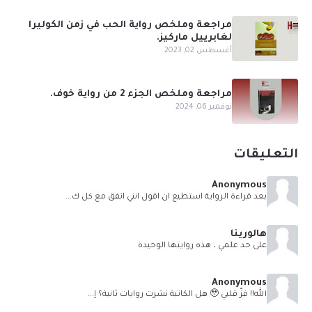
مراجعة وملخص رواية الحب في زمن الكوليرا
لغابرييل ماركيز.
أغسطس 02, 2023
مراجعة وملخص الجزء 2 من رواية خوف.
نوفمبر 06, 2024
التعليقات
Anonymous
بعد قراءة الرواية استطيع ان اقول انني اتفق مع كل ك...
هالورينا
على حد علمي ، هذه روايتها الوحيدة
Anonymous
الله!! فزّ قلبي 🥹 هل الكاتبة نشرت روايات ثانية؟ إ...