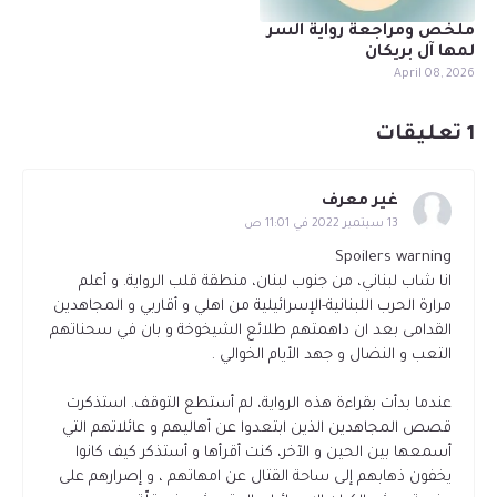
ملخص ومراجعة رواية السر
لمها آل بريكان
April 08, 2026
1 تعليقات
غير معرف
13 سبتمبر 2022 في 11:01 ص
Spoilers warning
انا شاب لبناني، من جنوب لبنان، منطقة قلب الرواية. و أعلم
مرارة الحرب اللبنانية-الإسرائيلية من اهلي و أقاربي و المجاهدين
القدامى بعد ان داهمتهم طلائع الشيخوخة و بان في سحناتهم
التعب و النضال و جهد الأيام الخوالي .
عندما بدأت بقراءة هذه الرواية، لم أستطع التوقف. استذكرت
قصص المجاهدين الذين ابتعدوا عن أهاليهم و عائلاتهم التي
أسمعها بين الحين و الآخر، كنت أقرأها و أستذكر كيف كانوا
يخفون ذهابهم إلى ساحة القتال عن امهاتهم ، و إصرارهم على