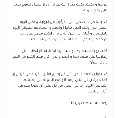
قرأتها و بكيت، بكيت كثيرا. أبت عبراتي أن لا تتحول لدموعٍ تسيل
على وقَعِ الرواية.
قد يستغرب البعض على ما ركّزْتُ في الرواية، و لكني اليوم
أعيش بين أولئك الذين بذلوا أرواحهم و أجسادهم لنعيش اليوم
باطمئنانٍ و أمان، في حين أنه لا يزال الكثير منهم يعاني من
جراحة حتى اليوم، و لهذا السبب ركزت على هذا الجانب.
كانت رواية جمياة جدا، و مشاعرية أيضا، أشكر الكاتب على
إطلاعنا على قصة ريما و أحمد و ندى. كان فيها الكثير من العِبَر
و ذكر القرآن..
قد يكونان أحمد و ندى الآن في إحدى القرى القريبة من قريتي إن
كانا لا يزالان في لبنان. رغم الأوضاع السيئة التي يعيشها
اللبنانيين اليوم، إلا أنني أتمنى من كل قلبي أن يكونا بخير في
أمانٍ مرتاحين.
رحم الله الشهداء و ريما...
رد