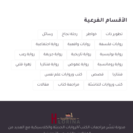
الأقسام الفرعية
تطوير ذات
خواطر
رحلة نجاح
رسائل
روايات فلسفة
روايات واقعية
رواية اجتماعية
رواية بوليسية
رواية تاريخية
رواية جريمة
رواية رعب
رواية رومانسية
رواية غموض
رواية فنتازيا
زهرة قلبي
فنتازيا
قصص
كتب وروايات علم نفس
كتب وروايات للناشئة
مراجعة كتاب
مقالات
مدونة تنشُر مراجعات الكتب/الروايات الحديثة والكلاسيكية مع العديد من