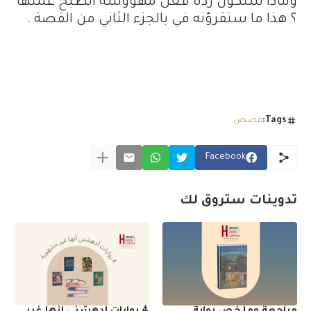
و
ماذا ستكون ردة فعل مهووسة الطبخ عمتها
؟ هذا ما ستقرؤنه في بالجزء الثاني من القصة .
Tags:
قصص
Facebook
تدوينات ستروق لك