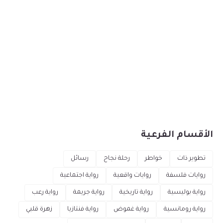
الأقسام الفرعية
تطوير ذات
خواطر
رحلة نجاح
رسائل
روايات فلسفة
روايات واقعية
رواية اجتماعية
رواية بوليسية
رواية تاريخية
رواية جريمة
رواية رعب
رواية رومانسية
رواية غموض
رواية فنتازيا
زهرة قلبي