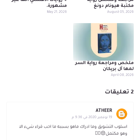
مراجعة وملخص رواية
4 روايات أدهشني أنها غير
مكتبة هيونام دونغ
مشهورة.
May 21, 2026
August 05, 2026
ملخص ومراجعة رواية السر
لمها آل بريكان
April 08, 2026
2 تعليقات
ATHEER
19 نوفمبر 2020 في 9:36 م
اسلوب التشويق وما ادراك ماهو بسببه ما احب قراء شيء الا
وهو مكتمل😔🚶‍♀️