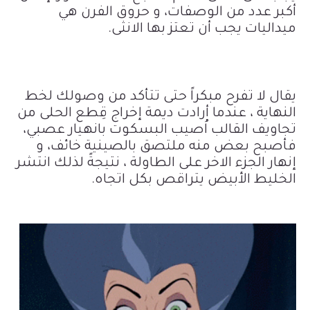
أكبر عدد من الوصفات، و حروق الفرن هي
ميداليات يجب أن تعتز
بها
الانثى.
يقال لا تفرح مبكراً حتى تتأكد من وصولك لخط
النهاية ، عندما أرادت ديمة إخراج قِطع الحلى من
تجاويف القالب اُصيب البسكوت بانهيار عصبي،
فأصبح بعض منه ملتصق بالصينية خائف، و
إنهار الجزء الاخر على الطاولة ، نتيجةً لذلك انتشر
الخليط الأبيض يتراقص بكل اتجاه.