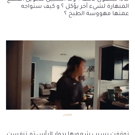
المنهارة لشيء آخر يؤكل ؟ و كيف ستواجه
عمتها مهووسة الطبخ ؟
مصدر
توقفت بسبب شعورها بدوار الرأس،ثم تنفست