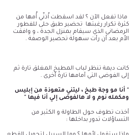
ماذا تفعل الآن ؟ لقد اسقطت اُذنّي أُمها من
كثرة تكرار رغبتها
تحضير طبق حلى للفطور
الرمضاني الذي سيقام بمنزل الجدة ، و وافقت
الأم بعد أن رأت سهولة تحضير الوصفة .
كانت ديمة تنظر لباب المطبخ المغلق تارة ثم
إلى الفوضى التي أمامها تارةً أخرى .
" أنا مو وجة طبخ ، ليتني متعوذة من إبليس
ومكمله نوم و لا هالفوضى إلي أنا فيها "
أخذت تطوف حول الطاولة و الكثير من
التساؤلات تدور بداخلها :
ماذا ستقول لأمها ؟ وما السبيل لتحويل القطع