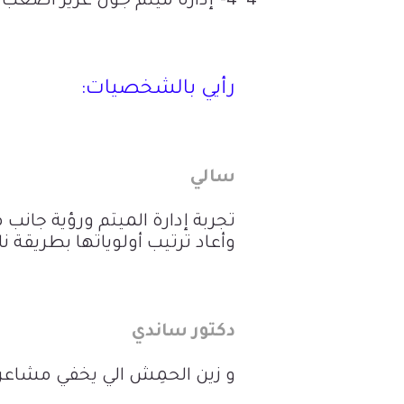
4 4-
إدارة ميتم جون غرير أصعب 
رأيي بالشخصيات:
سالي
تجربة إدارة الميتم ورؤية جانب 
وأعاد ترتيب أولوياتها بطريقة نا
دكتور ساندي
و زين الحمِش الي يخفي مشاعر