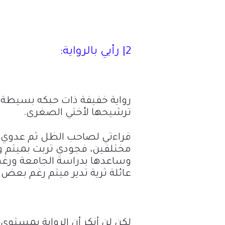
2| رأيي بالرواية:
رواية خفيفة ذات حبكه بسيطة و
ترشيحها لأختي الصغرى.
قراءتي لصاحب الظل ثم عدوي ال
مختلفين، فجودي تربت بميتم 
وساعدها بدراسة الجامعة ورغ
عائلة ثرية تدير ميتم رغم بعض
لكن لن أنكر أن الرواية بمستو