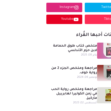
Instagram
Twitte
Youtube
Tikt
ات أحبها القُراء
ملخص كتاب طوق الحمامة
لابن حزم الأندلسي
يناير 08, 2025
مراجعة وملخص الجزء 2 من
رواية خوف.
نوفمبر 06, 2024
مراجعة وملخص رواية الحب
في زمن الكوليرا لغابرييل
ماركيز.
أغسطس 02, 2023