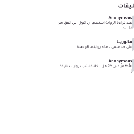
ليقات
Anonymous
بعد قراءة الرواية استطيع ان اقول انني اتفق مع
كل ك...
هالورينا
على حد علمي ، هذه روايتها الوحيدة
Anonymous
الله!! فزّ قلبي 🥹 هل الكاتبة نشرت روايات ثانية؟
إ...