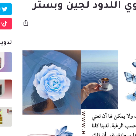
ي اللدود لجين وبستر
r
ok
تدوين