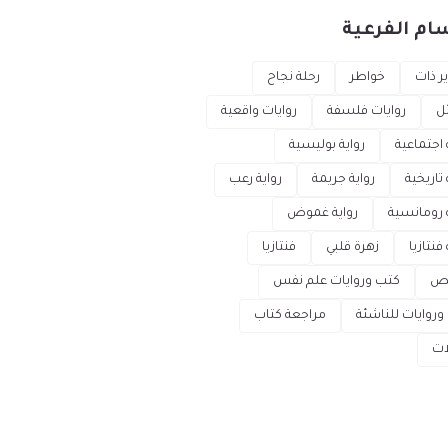
ام الفرعية
ر ذات
خواطر
رحلة نجاح
ل
روايات فلسفة
روايات واقعية
 اجتماعية
رواية بوليسية
 تاريخية
رواية جريمة
رواية رعب
ة رومانسية
رواية غموض
 فنتازيا
زهرة قلبي
فنتازيا
ص
كتب وروايات علم نفس
وروايات للناشئة
مراجعة كتاب
ات