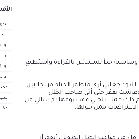
الأقس
تطوي
رسائ
رواية
رواية
مناسبة جداً للمبتدئين بالقراءة وأستطيع
رواي
رواية
لدود جعلني أرى منظور الحياة من جانبين
قص
وعاشت بفقر حتى أتى صاحب الظل
كتب 
م ذلك عملت لجني قوت يومها ثم سالي من
 الاعتراضات ممن حولها.
مقال
ى أقل من صاحب الظل الطويل، أتفق أن