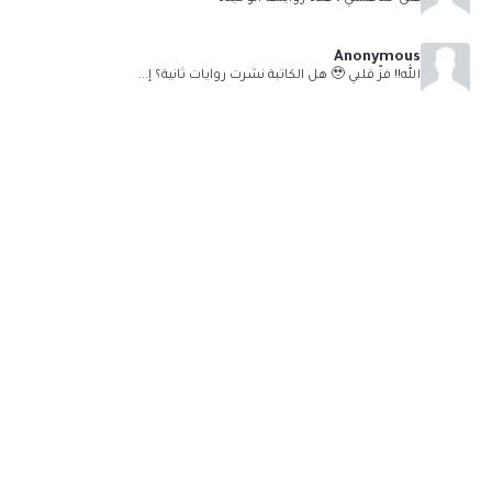
Anonymous
الله!! فزّ قلبي 🥹 هل الكاتبة نشرت روايات ثانية؟ إ...