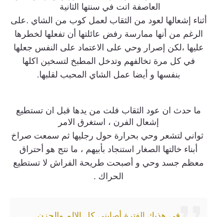
العاصفة اتت في سنتها الثانية
أثناء إشعالها لعود من الثقاب لعمل كوب من الشاي .على
الرغم من أنها ممارسة رفض عائلتها أن تفعلها لخطرها
عليها ،لكن إصرار وحي على الاعتماد على النفس جعلها
في كل مرة تخالفهم وتدخل المطبخ لتسخين اكلها
بنفسها و أيضا عمل الشاي المحبب لقلبها.
ما حدث ان عود الثقاب فلت من يدها قبل ان تستطيع
إشعال الفرن ، استغرق الامر
ثواني لتشعر وحي بحرارة حول رجليها ثم سمعت صراخ
أبناء خالتها الصغار استنجاد بأبيهم ، ما نتج هو أحتراق
معظم جسد وحي و أصبحت طريحة الفراش لا تستطيع
الحراك .
في هذيك الفترة أصابني كل الالم والحزن