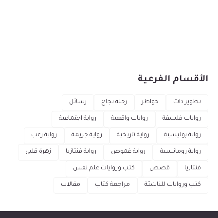
الأقسام الفرعية
تطوير ذات
خواطر
رحلة نجاح
رسائل
روايات فلسفة
روايات واقعية
رواية اجتماعية
رواية بوليسية
رواية تاريخية
رواية جريمة
رواية رعب
رواية رومانسية
رواية غموض
رواية فنتازيا
زهرة قلبي
فنتازيا
قصص
كتب وروايات علم نفس
كتب وروايات للناشئة
مراجعة كتاب
مقالات