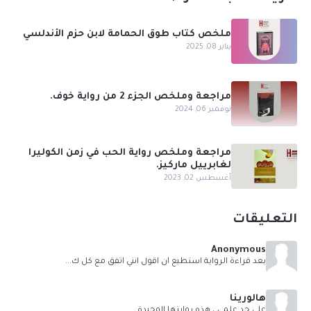
ملخص كتاب طوق الحمامة لابن حزم الأندلسي
يناير 08, 2025
مراجعة وملخص الجزء 2 من رواية خوف.
نوفمبر 06, 2024
مراجعة وملخص رواية الحب في زمن الكوليرا
لغابرييل ماركيز.
أغسطس 02, 2023
التعليقات
Anonymous
بعد قراءة الرواية استطيع ان اقول انني اتفق مع كل ك...
هالورينا
على حد علمي ، هذه روايتها الوحيدة