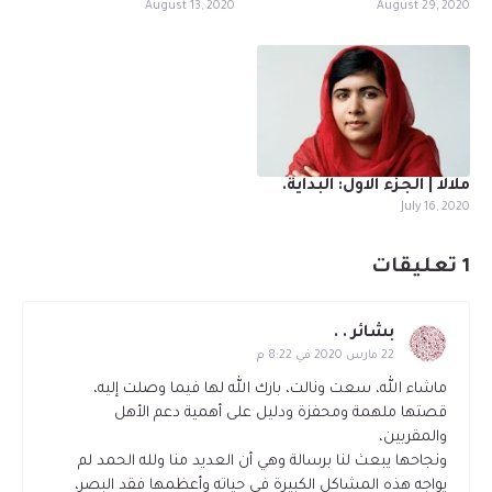
August 13, 2020
August 29, 2020
ملالا | الجزء الاول: البداية.
July 16, 2020
1 تعليقات
بشائر . .
22 مارس 2020 في 8:22 م
ماشاء الله، سعت ونالت، بارك الله لها فيما وصلت إليه،
قصتها ملهمة ومحفزة ودليل على أهمية دعم الأهل
والمقربين،
ونجاحها يبعث لنا برسالة وهي أن العديد منا ولله الحمد لم
يواجه هذه المشاكل الكبيرة في حياته وأعظمها فقد البصر،