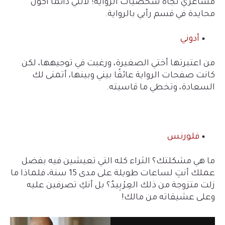
مشاعري تجاه شخصيات الرواية؛ لأنني دائما أكون
محايدة في قسم رأيي بالرواية
.
أدوني
من اعتبرتها أختي الصغيرة، ورغبت في توجيهها، لكن
كانت صفحات الرواية عائقًا بيني وبينها، أتمنى لك
السعادة، وتخطي ما قاسيته
.
فلورنس
ما هي مشكلتك؟ الثراء كله التي تعيشين فيه بفضل
عملك أنتِ لساعات طويلة على مدى 15 سنة، فلماذا ما
زلت متزوجة من ذلك العِرْبِيدٌ؟ بل أنكِ تصرفين عليه
وعلى عشيقاته من مالك
!