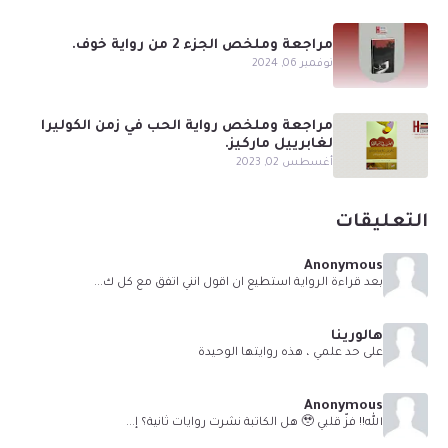
مراجعة وملخص الجزء 2 من رواية خوف.
نوفمبر 06, 2024
مراجعة وملخص رواية الحب في زمن الكوليرا
لغابرييل ماركيز.
أغسطس 02, 2023
التعليقات
Anonymous
بعد قراءة الرواية استطيع ان اقول انني اتفق مع كل ك...
هالورينا
على حد علمي ، هذه روايتها الوحيدة
Anonymous
الله!! فزّ قلبي 🥹 هل الكاتبة نشرت روايات ثانية؟ إ...