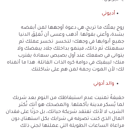
أديوتي
روح يعلّك ما تربح، هي دعوة أوجهها لمن أبغضه
بشدة، وأعني بقولها: أذهب وعسى أن تٌغلِقَ الدنيا
جميع أبوابها في وجهك؛ لتخسر. تخسر عملك ثم
سمعتك ثم ذاتك، فينمو بداخلك جلاد يبغضك ولا
يتوانى في صفعك عند أول بصيص سعادة يقترب
منك؛ ليبقيك في دوامة كره الذات القاتلة. هذا ما أتمناه
لك؛ لأن الموت رحمة لمن هم على شاكلتك
.
والد أدوني
حقيقةً تمنيت عدم استيقاظك من النوم بعد شربك
لما يُسكر مدينة بأكملها. والمضحك هو أنك تُكثر
الشرب لا لأنك تفتقد شريكة حياتك، بل حزنًا على فقدان
المال الذي كنت تصرفه في شرابك بكل استهتار، دون
مراعاة الساعات الطويلة التي عملتها لجني ذلك