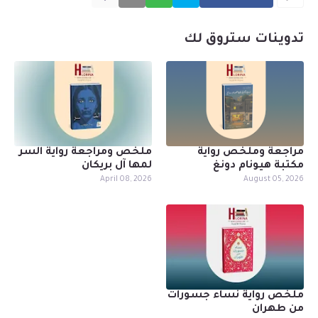
تدوينات ستروق لك
مراجعة وملخص رواية
ملخص ومراجعة رواية السر
مكتبة هيونام دونغ
لمها آل بريكان
April 08, 2026
August 05, 2026
ملخص رواية نساء جسورات
من طهران