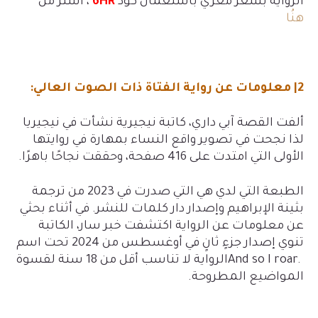
الرواية بسعر مُغري باستعمال كود
6HR
، اشتر من
هنُا
2| معلومات عن رواية الفتاة ذات الصوت العالي
:
ألفت القصة آبي داري، كاتبة نيجيرية نشأت في نيجيريا
لذا نجحت في تصوير واقع النساء بمهارة في روايتها
الأولى التي امتدت على 416 صفحة، وحققت نجاحًا باهرًا
.
الطبعة التي لدي هي التي صدرت في 2023 من ترجمة
بثينة الإبراهيم وإصدار دار كلمات للنشر. في أثناء بحثي
عن معلومات عن الرواية اكتشفت خبر سار، الكاتبة
تنوي إصدار جزءٍ ثانٍ في أوغسطس من 2024 تحت اسم
And so I roar.
الرواية لا تناسب أقل من 18 سنة لقسوة
المواضيع المطروحة.