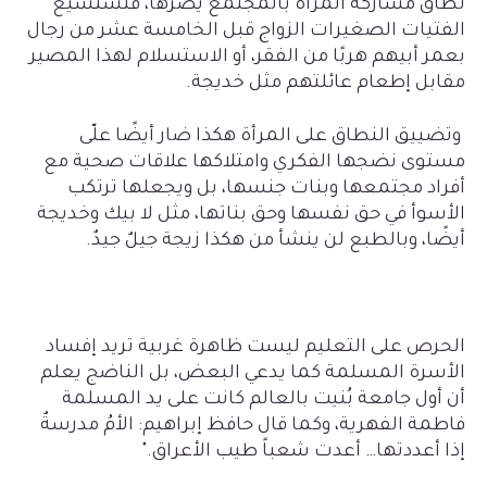
نطاق مشاركة المرأة بالمجتمع يضرها، فتستسيغ
الفتيات الصغيرات الزواج قبل الخامسة عشر من رجال
بعمر أبيهم هربًا من الفقر، أو الاستسلام لهذا المصير
مقابل إطعام عائلتهم مثل خديجة
.
وتضييق النطاق على المرأة هكذا ضار أيضًا علّى
مستوى نضجها الفكري وامتلاكها علاقات صحية مع
أفراد مجتمعها وبنات جنسها، بل ويجعلها ترتكب
الأسوأ في حق نفسها وحق بناتها، مثل لا بيك وخديجة
أيضًا، وبالطبع لن ينشأ من هكذا زيجة جيلٌ جيدٌ
.
الحرص على التعليم ليست ظاهرة غربية تريد إفساد
الأسرة المسلمة كما يدعي البعض، بل الناضج يعلم
أن أول جامعة بُنيت بالعالم كانت على يد المسلمة
فاطمة الفهرية، وكما قال حافظ إبراهيم: الأمُ مدرسةٌ
إذا أعددتها… أعدت شعباً طيب الأعراق
".