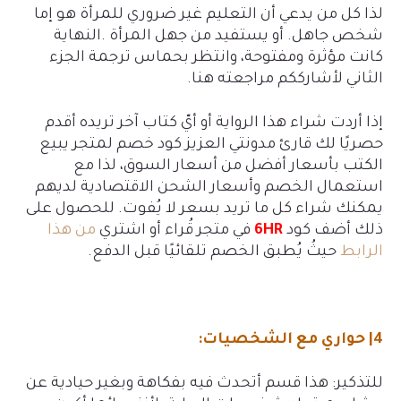
لذا كل من يدعي أن التعليم غير ضروري للمرأة هو إما
شخص جاهل. أو يستفيد من جهل المرأة
.
النهاية
كانت مؤثرة ومفتوحة، وانتظر بحماس ترجمة الجزء
الثاني لأشارككم مراجعته هنا
.
إذا أردت شراء هذا الرواية أو أيّ كتاب آخر تريده أقدم
حصريًا لك قارئ مدونتي العزيز كود خصم لمتجر يبيع
الكتب بأسعار أفضل من أسعار السوق، لذا مع
استعمال الخصم وأسعار الشحن الاقتصادية لديهم
يمكنك شراء كل ما تريد بسعر لا يُفوت. للحصول على
ذلك أضف كود
6HR
في متجر قُراء أو اشتري
من هذا
الرابط
حيثُ يُطبق الخصم تلقائيًا قبل الدفع.
4| حواري مع الشخصيات
:
للتذكير: هذا قسم أتحدث فيه بفكاهة وبغير حيادية عن