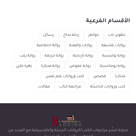
الأقسام الفرعية
تطوير ذات
خواطر
رحلة نجاح
رسائل
روايات فلسفة
روايات واقعية
رواية اجتماعية
رواية بوليسية
رواية تاريخية
رواية جريمة
رواية رعب
رواية رومانسية
رواية غموض
رواية فنتازيا
زهرة قلبي
فنتازيا
قصص
كتب وروايات علم نفس
كتب وروايات للناشئة
مراجعة كتاب
مقالات
مدونة تنشُر مراجعات الكتب/الروايات الحديثة والكلاسيكية مع العديد من