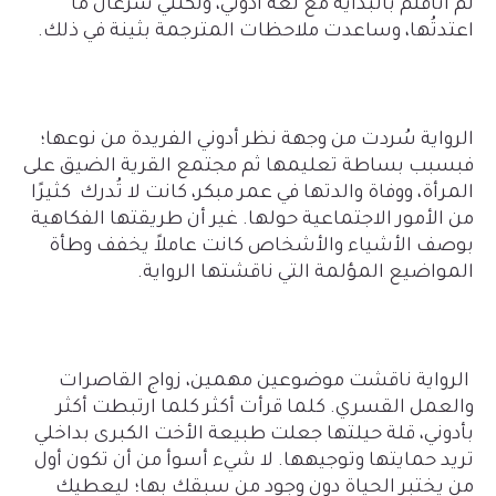
لم أتأقلم بالبداية مع لغة أدوني، ولكنني سرعان ما
اعتدتُها، وساعدت ملاحظات المترجمة بثينة في ذلك
.
الرواية سُردت من وجهة نظر أدوني الفريدة من نوعها؛
فبسبب بساطة تعليمها ثم مجتمع القرية الضيق على
المرأة، ووفاة والدتها في عمر مبكر، كانت لا تُدرك كثيرًا
من الأمور الاجتماعية حولها. غير أن طريقتها الفكاهية
بوصف الأشياء والأشخاص كانت عاملاً يخفف وطأة
المواضيع المؤلمة التي ناقشتها الرواية
.
الرواية ناقشت موضوعين مهمين، زواج القاصرات
والعمل القسري. كلما قرأت أكثر كلما ارتبطت أكثر
بأدوني، قلة حيلتها جعلت طبيعة الأخت الكبرى بداخلي
تريد حمايتها وتوجيهها. لا شيء أسوأ من أن تكون أول
من يختبر الحياة دون وجود من سبقك بها؛ ليعطيك