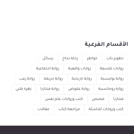
الأقسام الفرعية
تطوير ذات
خواطر
رحلة نجاح
رسائل
روايات فلسفة
روايات واقعية
رواية اجتماعية
رواية بوليسية
رواية تاريخية
رواية جريمة
رواية رعب
رواية رومانسية
رواية غموض
رواية فنتازيا
زهرة قلبي
فنتازيا
قصص
كتب وروايات علم نفس
كتب وروايات للناشئة
مراجعة كتاب
مقالات