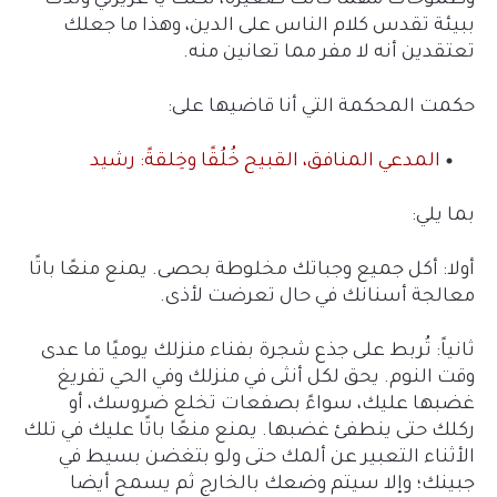
وطموحات مهما كانت صغيرة، لكنك يا عزيزتي ولدت
ببيئة تقدس كلام الناس على الدين، وهذا ما جعلك
تعتقدين أنه لا مفر مما تعانين منه.
حكمت المحكمة التي أنا قاضيها على:
المدعي المنافق، القبيح خُلُقًا وخِلقةً: رشيد
بما يلي:
أولا: أكل جميع وجباتك مخلوطة بحصى. يمنع منعًا باتًا
معالجة أسنانك في حال تعرضت لأذى.
ثانياً: تُربط على جذع شجرة بفناء منزلك يوميًا ما عدى
وقت النوم. يحق لكل أنثى في منزلك و
في
الحي تفريغ
غضبها عليك، سواءً بصفعات تخلع ضروسك، أو
ركلك حتى ينطفئ غضبها. يمنع منعًا باتًا عليك في تلك
الأثناء التعبير عن ألمك حتى ولو بتغضن بسيط في
جبينك؛ وإلا سيتم وضعك بالخارج ثم يسمح أيضا