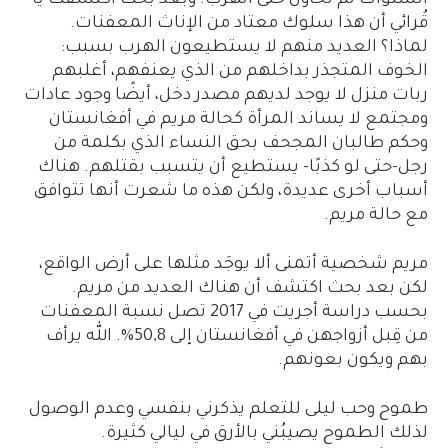
السنوات لم تحاول حتى الهرب! وبعد بحث اكتشفت يا
قُرائي أن هذا سلوك معتاد من الإناث المعفنات.
لماذا؟ العديد منهم لا يستطيعون الهرب بسبب:
الخوف المتجذر بداخلهم من الذي يعنفهم، أغلبهم
ربات منزل لا يوجد لديهم مصدر دخل، أيضًا وجود عادات
ومجتمع لا يساند المرأة كحالة مريم في أفغانستان
وحكم طالبان المجحف بحق النساء الذي بكلمة من
رجل-حتى لو كذبًا- يستطيع أن يتسبب بقتلهم. هناك
أسباب أخرى عديدة، ولكن هذه ما شعرت أنها تتوافق
مع حالة مريم.
مريم شخصية أتمنى ألا يوجَد مثلها على أرض الواقع،
لكن بعد بحث اكتشف أن هناك العديد من مريم.
بحسب دراسة أجريت في 2017 تصل نسبة المعفنات
من قِبل أزواجهن في أفغانستان إلى 50,8%. الله يرأف
بهم ويكون بعونهم.
طموح وحب ليلى للتعلم يذكرني بنفسي وعدم الوصول
لذلك الطموح يصيبُني بالأرق في ليالي كثيرة.