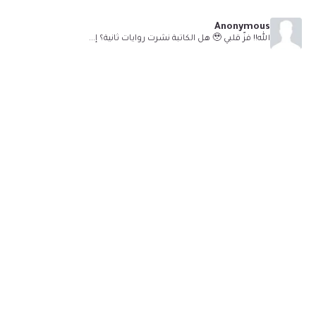
Anonymous
الله!! فزّ قلبي 🥹 هل الكاتبة نشرت روايات ثانية؟ إ...