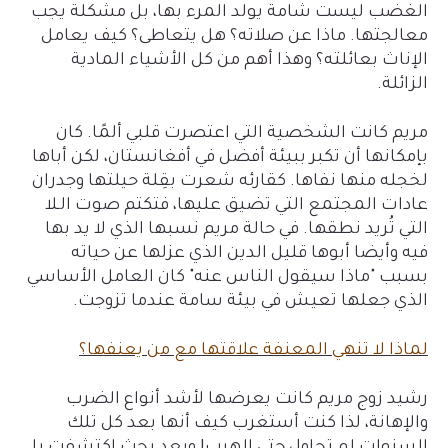
الغضب ليست شامة يولد المرء بها، بل مشكلة يجب
معالجتها. ماذا عن صلاته؟ هل يتعاطى؟ كيف يعامل
الإناث بعائلته؟ وهذا أهم من كل الأشياء المادية
الزائلة.
مريم كانت الشخصية التي اعتصرت قلبي ألمًا. كان
بإمكانها أن تكبر ببيئة أفضل في أفغانستان، لكن أباها
لخجله منها نفاها. كقارئه شعرت بقِلة حيلتها وجدران
عادات المجتمع التي تضيق عليها، فتكتم صوت الـلا
التي تُريد نطقها. في حالة مريم نسبها الذي لا يد بها
فيه وأيضا أبوها قليل الدين الذي عزلها عن حياته
بسبب "ماذا سيقول الناس عنه" كان العامل الأساسي
الذي جعلها تعيش في بيئة سامة عندما تزوجت.
لماذا لا تنهي المعنفة علاقتها مع من يعنفها؟
رشيد زوج مريم كانت يعرضها لأشد أنواع الضرب
والإهانة، لذا كنت أستغرب كيف أنها بعد كل تلك