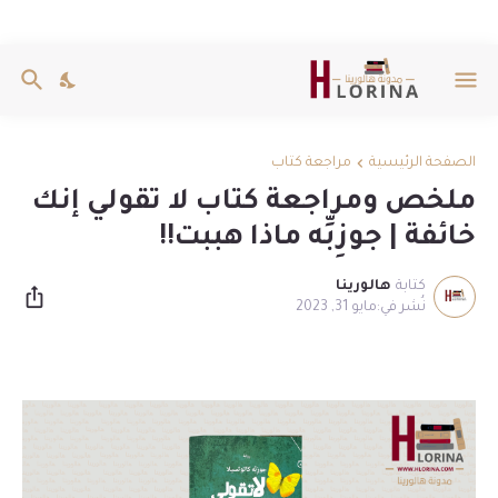
الصفحة الرئيسية
مراجعة كتاب
ملخص ومراجعة كتاب لا تقولي إنك
خائفة | جوزِبِّه ماذا هببت!!
كتابة
هالورينا
مايو 31, 2023