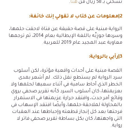
نسختي بـ 58 ريال من
هنا
.
2|معلومات عن كتاب لا تقولي إنك خائفة:
الرواية مبنية على قصة حقيقة عن فتاة لاحقت حلمها،
وسردها جوزِبِّه باللغة الإيطالية بعام 2014، ثم ترجمها
معاوية عبد المجيد عام 2019 للعربية.
3|رأيي بالرواية:
القصة مبنية على أحداث واقعية مؤثرة، لكن أسلوب
سرد الرواية لم يستطع نقل ذلك. لم أشعر بمدى
الخطر الذي أحاط سامية في أثناء سعيها لحلمها ولا
بعزيمتها، كان أسلوب السرد كأنه تقرير صحفي يروي
وقائع أمر حدث، وافتقد حرارة عزيمتها في الاستمرار
بالمحاولة لملاحقة حلمها، وأيضًا افتقد الإسهاب في
فرحتها بعد كل إنجاز قطعته وإحباطها عند العقبات
التي واجهتها، كان بكل بساطة تقرير صحفي فاتر لا
رواية.