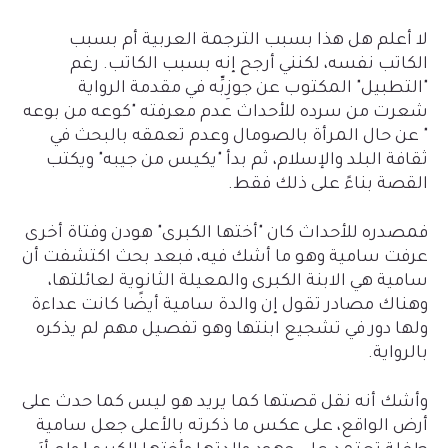
لا أعلم هل هذا بسبب الترجمة العربية أم بسبب
الكاتب نفسه، لكنني أرجح إنه بسبب الكاتب. رغم
"التطبيل" المكتوب عن جوزِبِّه في مقدمة الرواية
شعرت من سرده للأحداث عدم معرفته "كوعه من بوعه
" عن حال المرأة بالصومال وعدم تعمقه بالبحث في
ثقافة البلد والإسلام، ثم بدأ "يكيس من جيبه" ويكتب
القصة بناءً على ذلك فقط.
فمصدره للأحداث كان "أختها الكبرى" هودن وفتاة أخرى
عرفت سامية وهو ما أشك فيه، فبعد بحث اكتشفت أن
سامية هي الابنة الكبرى والمعيلة الثانوية لعائلتها،
وهناك مصادر تقول إن والدة سامية أيضًا كانت عداءة
ولها دور في تشجيع ابنتها وهو تفصيل مهم لم يذكره
بالرواية.
وأشك أنه نقل قصتها كما يريد هو ليس كما حدث على
أرض الواقع، على عكس ما ذكرته بالأعلى جعل سامية