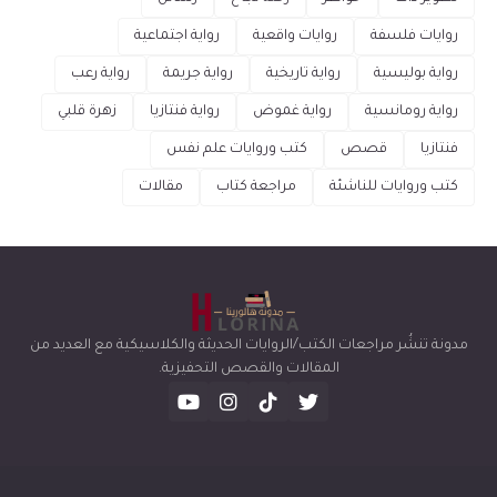
روايات فلسفة
روايات واقعية
رواية اجتماعية
رواية بوليسية
رواية تاريخية
رواية جريمة
رواية رعب
رواية رومانسية
رواية غموض
رواية فنتازيا
زهرة قلبي
فنتازيا
قصص
كتب وروايات علم نفس
كتب وروايات للناشئة
مراجعة كتاب
مقالات
مدونة تنشُر مراجعات الكتب/الروايات الحديثة والكلاسيكية مع العديد من
المقالات والقصص التحفيزية.