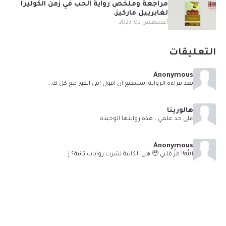
مراجعة وملخص رواية الحب في زمن الكوليرا
لغابرييل ماركيز.
أغسطس 02, 2023
التعليقات
Anonymous
بعد قراءة الرواية استطيع ان اقول انني اتفق مع كل ك...
هالورينا
على حد علمي ، هذه روايتها الوحيدة
Anonymous
الله!! فزّ قلبي 🥹 هل الكاتبة نشرت روايات ثانية؟ إ...