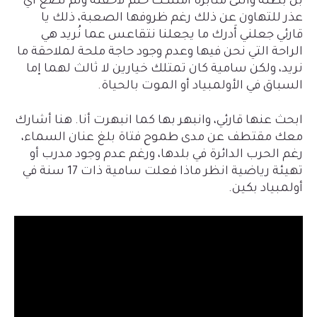
بل بطلة وأنثى مثابرة امتلكت حلم لاحقته ولم تضع أيّ
عذر للتهاون عن ذلك رغم ظروفها الصعبة، ذلك يا
قارئي جعلني أَدرك ما يجعلنا نتقاعس عما نُريد هي
الراحة التي نحن فيها وعدم وجود حاجة ملحة لملاحقة ما
نريد، ولكن سامية كان تمتلك خيارين لا ثالث لهما إما
السباق في الأولمبياد أو الموت بالحياة.
ابحث عنها قارئي، وانبهر بها كما انبهرت أنا. هنا أشارك
معك مقتطف عن مدى طموح فتاة بلغ عنان السماء،
رغم الحرب الدائرة في بلدها، ورغم عدم وجود مدرب أو
تهيئة رياضية انظر ماذا فعلت سامية ذات 17 سنة في
أولمبياد بكين.