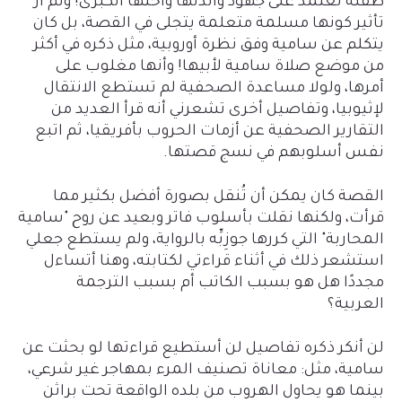
طفلة تعتمد على جهود والدتها وأختها الكبرى! ولم أرَ
تأثير كونها مسلمة متعلمة يتجلى في القصة، بل كان
يتكلم عن سامية وفق نظرة أوروبية، مثل ذكره في أكثر
من موضع صلاة سامية لأبيها! وأنها مغلوب على
أمرها، ولولا مساعدة الصحفية لم تستطع الانتقال
لإثيوبيا، وتفاصيل أخرى تشعرني أنه قرأ العديد من
التقارير الصحفية عن أزمات الحروب بأفريقيا، ثم اتبع
نفس أسلوبهم في نسج قصتها.
القصة كان يمكن أن تُنقل بصورة أفضل بكثير مما
قرأت، ولكنها نقلت بأسلوب فاتر وبعيد عن روح "سامية
المحاربة" التي كررها جوزِبِّه بالرواية، ولم يستطع جعلي
استشعر ذلك في أثناء قراءتي لكتابته، وهنا أتساءل
مجددًا هل هو بسبب الكاتب أم بسبب الترجمة
العربية؟
لن أنكر ذكره تفاصيل لن أستطيع قراءتها لو بحثت عن
سامية، مثل: معاناة تصنيف المرء بمهاجر غير شرعي،
بينما هو يحاول الهروب من بلده الواقعة تحت براثن