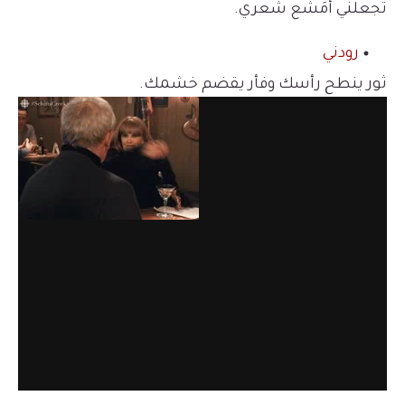
تجعلني أمَشَع شعري.
رودني
ثور ينطح رأسك وفأر يقضم خشمك.