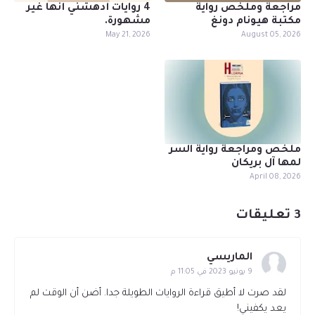
مراجعة وملخص رواية
4 روايات أدهشني أنها غير
مكتبة هيونام دونغ
مشهورة.
May 21, 2026
August 05, 2026
ملخص ومراجعة رواية السر
لمها آل بريكان
April 08, 2026
3 تعليقات
الماريسي
9 يونيو 2023 في 11:05 م
لقد صرت لا أطيق قراءة الروايات الطويلة جدا. أضن أن الوقت لم
يعد يكفيني!