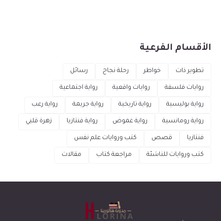
الأقسام الفرعية
تطوير ذات
خواطر
رحلة نجاح
رسائل
روايات فلسفة
روايات واقعية
رواية اجتماعية
رواية بوليسية
رواية تاريخية
رواية جريمة
رواية رعب
رواية رومانسية
رواية غموض
رواية فنتازيا
زهرة قلبي
فنتازيا
قصص
كتب وروايات علم نفس
كتب وروايات للناشئة
مراجعة كتاب
مقالات