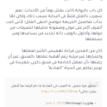
كل باب بالرواية كانت يمثل يوماً من الأحداث، نعم
شعرت بالملل قليلاً في البداية بسبب ذلك، ولكن لمّا
بدأت تفاصيل الجريمة تتوضح اختفى الملل؛ لأنني كنت
أتعرف أكثر على مولي وصعوبة تحليلها لتصرفات من
حولها، وأحاول بالوقت ذاته تحديد من يساعدها ومن
يستغلها.
كان من المحزن قراءة تهميش الكثير لعملها
واعتبارها غير مرئية رغم أهمية عملها بالفندق، غير أن
رغبتها بأن تعمل كخادمة في فندق ذكرني بتغريدة في
تويتر تتكلم عن الحياة "العادية"
تعليق مرة جميل، ما العيب في العادية ما دام الرضا بما أفعل
يملئ داخلي؟
https://t.co/4WsOS8siak
— ھالورينـا (@Hlorinaa)
June 5, 2023