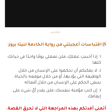
via GIPHY
5| اقتباسات أعجبتني من رواية الخادمة لنيتا بروز:
إذا أحببتِ عملكِ، فلن تعملي يومًا واحدًا في حياتك
كلها.
لا يمكنكم أن تحكموا على الإنسان من خلال
الوظيفة التي يؤديها، أو من خلال موقعه بالحياة.
ينبغي الحكم على الإنسان من خلال أفعاله.
إن كنتِ مؤمنة بنفسك، فلن يقدر أيّ شيء على
إيقافك.
أتمنى أفدتكم بهذه المراجعة التي لا تحرق القصة.