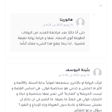
رد
هالورينا
13 يونيو 2023 في 6:25 م
حتى أنا حاليًا بعد مراجعة العديد من الروايات
الطويلة أنوي الابتعاد عنها و قراءة رواية خفيفة
قصيرة ، لذا ربما ينفع هذا الشيء معك أيضًا.
بثينة اليوسف
10 يوليو 2023 في 3:45 ص
قرأت الرواية او بالأحرى سمعتها صوتياً بداية السنة، رااااائعة و
اكثر ما اعجبني و جذبني هو شخصية مولي، هي اساس القصة و
ليست الجريمة! و "العادية" التي تعبر عنها شخصية و حياة و
اختيارات مولي هي فعلاً ما يمزها، ما الضير في ان نختار ان
نعيش ببساطة و عادية بدون الهرولة وراء الإبداع و التفرد؟
سؤال يدعو للتفكير