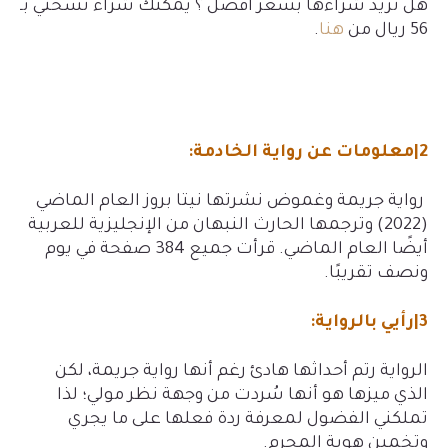
هل تريد شراءها بسعر أفضل ؟
يمكنك شراء نسختي بـ
56
ريال من
هنا
.
2|معلومات عن رواية الخادمة:
رواية جريمة وغموض نشرتها نيتا بروز العام الماضي
(2022) وترجمها الحارث النبهان من الإنجليزية للعربية
أيضًا العام الماضي. قرأت جميع 384 صفحة في يوم
ونصف تقريبًا.
3|رأيي بالرواية:
الرواية رتم أحداثها هادئ رغم أنها رواية جريمة، لكن
الذي ميزها هو أنها سُردت من وجهة نظر مولي؛ لذا
تملكني الفضول لمعرفة ردة فعلها على ما يجري
وتخمين هوية المجرم.