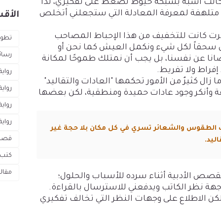
 كانت أشبه بشبكة خيوط تضغط على تفكيري، لذا
ت متلهفة لمعرفة المعادلة التي ستجعلني أتخلص
الأقس
ُكرت كانت للتخفيف من هذا الإحباط المصاحب
تطوي
ول سحقاً لكل شيء ونكمل العيش كما نحن أو
رسائ
رضانا عن نفسنا، بل يجب أن نمتلك طموحًا لمكانة
فراط ولا تفريط.
رواية
 زال كثيرٌ من الأمور تحكمها "العادات والتقاليد"
رواية
ة وأنكر وجود عادات حميدة ومنطقية، لكن بعضها
رواي
رواية
الطقوس والشعائر تسري في كل مكان بلا حجة غير
قص
اليد.
كتب 
مقال
لقصص الأدبية أثناء سرده للأسباب والحلول؛
ة نظر الكاتب ويدفعني للاسترسال بالقراءة.
كن الاطلاع على وجهات النظر التي تخالف تفكيري