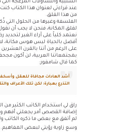
السلبية والتساؤلات المزعجة التي
عند قراءتي لعنوان هذا الكتاب كن
من هذا القلق.
الفلسفة وغيرها من الحلول التي ذ
لقلق المكانة، فنحن لا يجب أن نق
نعتمد كلياً على آراء الغير لتحديد 
أفضل بالحياة ليس هوس مكانة، لا إ
على الرغم من أننا بالقرن العشرين ما
بمجتمعاتنا العربية، لن أكون مجحف
كما قال شامفور:
أشد العادات مجافاة للعقل وأسخف 
التذرع بعبارة: لكن تلك الأعراف والتق
راق لي استخدام الكاتب الكثير من ا
إضافة القصص أمر يجعلني أفهم وجه
لم أتفق مع بعض ما ذكره الكاتب ول
وسع زاوية رؤيتي لبعض المفاهيم.