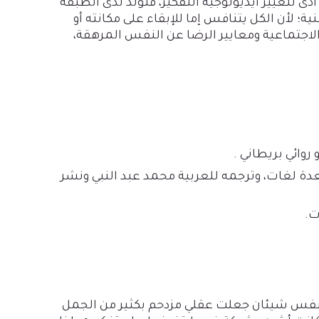
دى لتغيير أيديولوجية التفكير، فتولد لدى الطبقة
؛ لأن الكل يتنافس إما للإبقاء على مكانته أو
الاجتماعية ومعايير الرضا عن النفس المرهقة،
 روائي بريطاني
.
 لعدة لغات، وترجمه للعربية
محمد عبد النبي ونشر
ت
.
لنفس شيئان جعلت عقلي مزدحم بكثير من الجمل