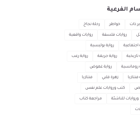
ام الفرعية
ر ذات
خواطر
رحلة نجاح
ل
روايات فلسفة
روايات واقعية
 اجتماعية
رواية بوليسية
 تاريخية
رواية جريمة
رواية رعب
ة رومانسية
رواية غموض
 فنتازيا
زهرة قلبي
فنتازيا
ص
كتب وروايات علم نفس
وروايات للناشئة
مراجعة كتاب
ات