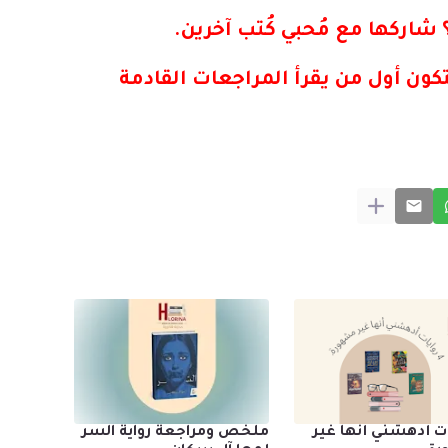
شاركها مع مُحبي كُتب آخرين.
كون أول من يقرأ المراجعات القادمة
يات أدهشني أنها غير
ملخص ومراجعة رواية السر