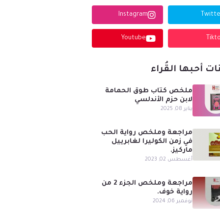
Instagram
Twitte
Youtube
Tikt
ات أحبها القُراء
ملخص كتاب طوق الحمامة
لابن حزم الأندلسي
يناير 08, 2025
مراجعة وملخص رواية الحب
في زمن الكوليرا لغابرييل
ماركيز.
أغسطس 02, 2023
مراجعة وملخص الجزء 2 من
رواية خوف.
نوفمبر 06, 2024