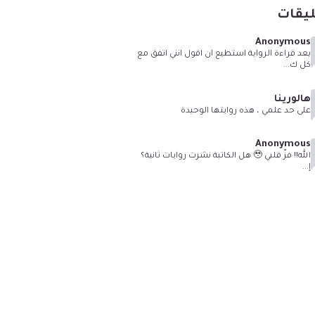
ليقات
Anonymous
بعد قراءة الرواية استطيع ان اقول انني اتفق مع
كل ك...
هالورينا
على حد علمي ، هذه روايتها الوحيدة
Anonymous
الله!! فزّ قلبي 🥹 هل الكاتبة نشرت روايات ثانية؟
إ...