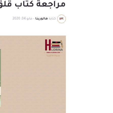
مراجعة كتاب قلق
كتابة
هالورينا
-
مايو 04, 2020