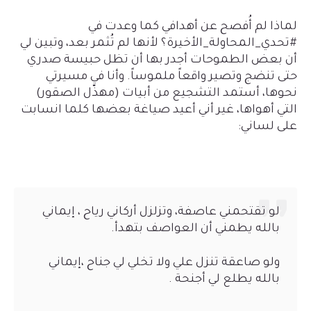
لماذا لم أُفصح عن أهدافي كما وعدت في
#تحدي_المحاولة_الأخيرة؟ لأنها لم تُثمر بعد، وتبين لي
أن بعض الطموحات أجدر بها أن تظل حبيسة صدري
حتى تنضج وتصير واقعاً ملموساً. وأنا في مسيرتي
نحوها، أستمد التشجيع من أبيات (مهذّل الصقور)
التي أهواها، غير أني أعيد صياغة بعضها كلما انسابت
على لساني:
لو تقتحمني عاصفة، وتزلزل أركاني رياح ، إيماني
بالله يطمني أن العواصف بتهدأ.
ولو صاعقة تنزل علي ولا تخلي لي جناح ،إيماني
بالله يطلع لي أجنحة .