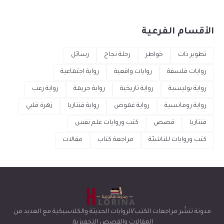
الأقسام الفرعية
تطوير ذات
خواطر
رحلة نجاح
رسائل
روايات فلسفة
روايات واقعية
رواية اجتماعية
رواية بوليسية
رواية تاريخية
رواية جريمة
رواية رعب
رواية رومانسية
رواية غموض
رواية فنتازيا
زهرة قلبي
فنتازيا
قصص
كتب وروايات علم نفس
كتب وروايات للناشئة
مراجعة كتاب
مقالات
مدونة تنشُر مراجعات الكتب/الروايات الحديثة والكلاسيكية مع العديد من
المقالات والقصص التحفيزية.