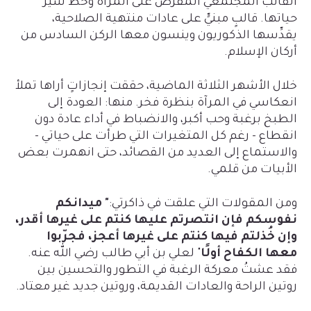
القالب المجتمعي المُفْرَض على المرأة وخط سير
حياتها. قالبٍ مبنيٍّ على عادات منتهية الصلاحية،
يقدِّسها الذكوريون وينسون معها الركن السادس من
أركان الإسلام.
خلال الأشهر الثلاثة الماضية، حققت إنجازاتٍ أراها تملأ
انعكاسي في المرآة بنظرة فخر.
منها: العودة إلى
الطبخ برغبة وحب أكبر، والانضباط في أداء عادة دون
انقطاع - رغم كل المتغيرات التي طرأت على حياتي -
والاستماع إلى العديد من القصائد، حتى انهمرت بعض
الأبيات من قلمي.
ومن المقولات التي علقت في ذاكرتي:
" ميدانكم
نفوسكم فإن انتصرتم عليها كنتم على غيرها أقدر،
وإن خُذلتم فيها كنتم على غيرها أعجز، فجرّبوا
معها الكفاح أولًا
" لعلي بن أبي طالب رضي الله عنه.
فقد عشتُ معركة الرغبة في التطور والتحسين بين
روتين الراحة والعادات القديمة، وروتين جديد غير معتاد.