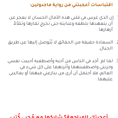
اقتباسات أعجبتني من رواية ماجدولين:
إن الذي غرس في قلبي هذه الآمال الحسان لا يعجز عن
أن يتعهدها بلطفه وعنايته حتى تخرج ثمارها وتتلألأ
أزهارها.
2
السعادة حقيقة من الحقائق لا يُتَوصل إليها عن طريق
الخيال.
3
لما لم أجد في الناس من أحبه وأصطفيه أحببت نفسي
وحريتي واصطفيتهما وآثرتهما على كل شيء في
العالم، فلا أحتمل أن أرى من ينازعني فيهما أو يغالبني
عليهما.
أعجبتك المراجعة؟ شاركها مع مُحبي كُتب