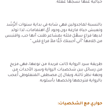
خيالية عنها نسجها عقله.
بالنسبة لماجدولين فهي شابه في بداية سنوات اَلرُّشْد
وتعيش حياة فارغة دون وجود أيّ اهتمامات، لذا تولد
لديها فراغ سهُلَ ملئه بمشاعر ظنت أنها حب، واقتبس
من كلامها:"أني أحببتك حُبًّا ملأ فراغ قلبي."
طريقة سرد الرواية كانت فريدة من نوعها، فهي مزيج
من رسائل بين شخصيات الرواية وسرد الأحداث من
وجهة نظر ثالثة، ويقال إن مصطفى المنفلوطي أُعجب
بالرواية فترجمها ولخصها بأسلوبه.
حواري مع الشخصيات: