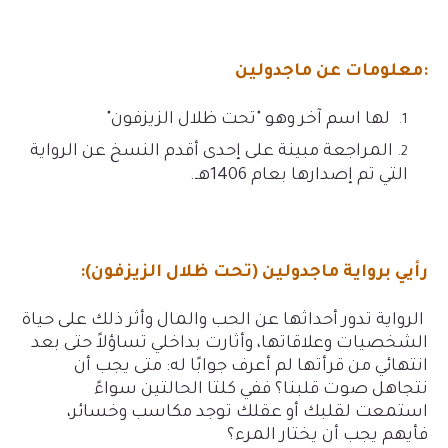
معلومات عن ماجدولين:
لها اسم آخر وهو "تحت ظلال الزيزفون"
المراجعة مبينة على إحدى أقدم النسخ عن الرواية
التي تم إصدارها بعام 1406هـ.
رأيي برواية ماجدولين (تحت ظلال الزيزفون):
الرواية تدور أحداثها عن الحب والمال وأثر ذلك على حياة
الشخصيات وعلاقاتها، وأثارت بداخلي تساؤلاً حتى بعد
انتهائي من قرأتها لم أعرف جوابًا له: متى يجب أن
نتجاهل صوت قلبنا؟ ففي كلتا الحالتين سواءً
استمعت لقلبك أو عقلك توجد مكاسب وخسائر،
فأيهم يجب أن يختار المرء؟