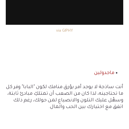
via GIPHY
ماجدولين
أنت ساذجة لا يوجد أمر يؤرق منامك لكون "البابا" وفر كل
ما تحتاجينه، لذا كان من الصعب أن تمتلكِ مبادئ ثابتة،
وسهُل عليك التلون والانصياع لمن حولك، رغم ذلك
اتفق مع اختيارك بين الحب والمال.