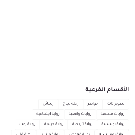
الأقسام الفرعية
تطوير ذات
خواطر
رحلة نجاح
رسائل
روايات فلسفة
روايات واقعية
رواية اجتماعية
رواية بوليسية
رواية تاريخية
رواية جريمة
رواية رعب
رواية رومانسية
رواية غموض
رواية فنتازيا
زهرة قلبي