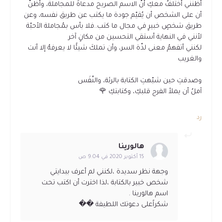
أظنني أختلفُ معكِ أنّ الاسم الصريح مدعاةٌ للمجاملة، وأظنّ
أن على الشخص أن يُقيّم جودة ما يكتب عن طريق نفسه، وعن
طريق شخصٍ خبيرٍ في مجال ما كتب..فلا بأس بمُجاملة الأحبّة
لأنني في النهاية أستقي التحسين من مكانٍ آخر
لكنني أتفهمُ معنى لذّة السر، وأن تملكَ شيئًا لا يعرفهُ إلا أنت
والغريب
وصدقتِ حين شبّهتِ الكتابة بالرئة، والنّفَس
آملُ أن يملأ الفرح قلبكِ، وكتابتكِ 🌹
رد
هالورينا
15 أكتوبر 2020 في 9:04 ص
وجهة نظر سديدة ،لكنني لم أعرف ببدايتي
شخص خبير بالكتابة ،لذا اخترت أن اكتب تحت
اسم هالورينا .
شكراًعلى دعوتك اللطيفة ��