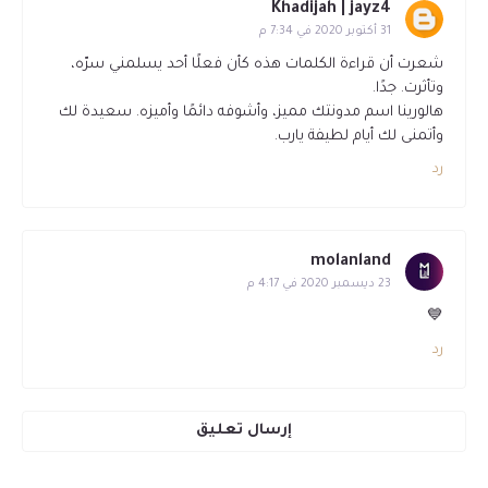
Khadijah | jayz4
31 أكتوبر 2020 في 7:34 م
شعرت أن قراءة الكلمات هذه كأن فعلًا أحد يسلمني سرّه،
وتأثرت. جدًا.
هالورينا اسم مدونتك مميز، وأشوفه دائمًا وأميزه. سعيدة لك
وأتمنى لك أيام لطيفة يارب.
رد
molanland
23 ديسمبر 2020 في 4:17 م
💙
رد
إرسال تعليق