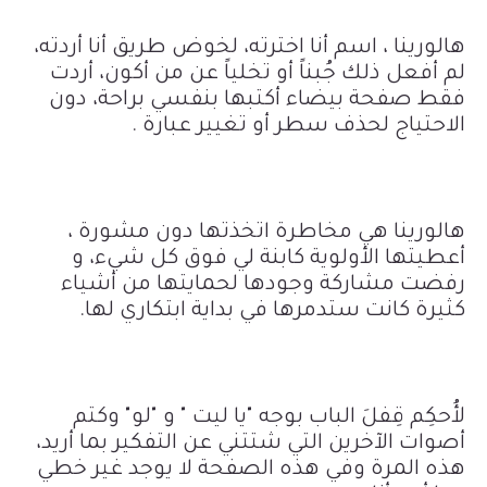
هالورينا ، اسم أنا اخترته، لخوض طريق أنا أردته،
لم أفعل ذلك جُبناً أو تخلياً عن من أكون، أردت
فقط صفحة بيضاء أكتبها بنفسي
براحة، دون
الاحتياج لحذف سطر أو تغيير عبارة .
هالورينا هي مخاطرة اتخذتها دون مشورة ،
أعطيتها الأولوية كابنة لي فوق كل شيء، و
رفضت مشاركة وجودها لحمايتها من أشياء
كثيرة كانت ستدمرها في بداية ابتكاري لها.
لأُحكِم قِفلَ الباب بوجه "يا ليت " و "لو" وكتم
أصوات الآخرين التي شتتني عن التفكير بما أريد،
هذه المرة وفي هذه الصفحة لا يوجد غير خطي