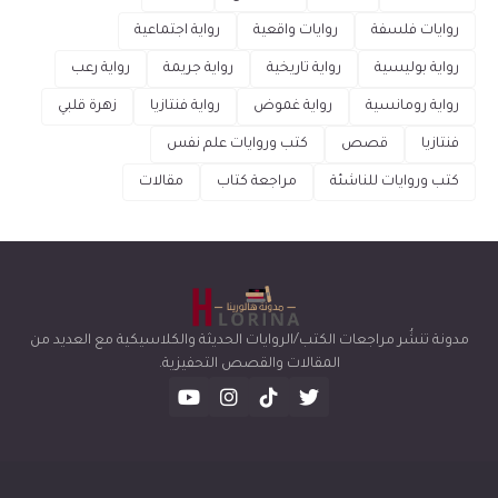
روايات فلسفة
روايات واقعية
رواية اجتماعية
رواية بوليسية
رواية تاريخية
رواية جريمة
رواية رعب
رواية رومانسية
رواية غموض
رواية فنتازيا
زهرة قلبي
فنتازيا
قصص
كتب وروايات علم نفس
كتب وروايات للناشئة
مراجعة كتاب
مقالات
مدونة تنشُر مراجعات الكتب/الروايات الحديثة والكلاسيكية مع العديد من
المقالات والقصص التحفيزية.