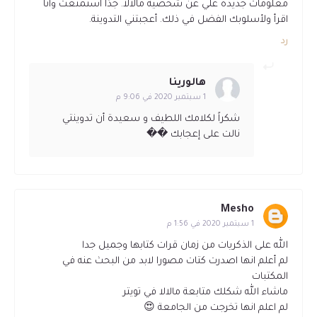
معلومات جديدة علي عن شخصية مالالا. جدًا استمتعت وأنا
اقرأ ولأسلوبك الفضل في ذلك. أعجبتني التدوينة.
رد
هالورينا
1 سبتمبر 2020 في 9:06 م
شكراً لكلامك اللطيف و سعيدة أن تدوينتي
نالت على إعجابك ��
Mesho
1 سبتمبر 2020 في 1:56 م
الله على الذكريات من زمان قرات كتابها وجميل جدا
لم أعلم انها اصدرت كتات مصورا لابد من البحث عنه في
المكتبات
ماشاء الله شكلك متابعة مالالا في تويتر
لم اعلم انها تخرجت من الجامعة 😍