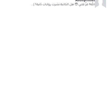
Anonymous
الله!! فزّ قلبي 🥹 هل الكاتبة نشرت روايات ثانية؟ إ...