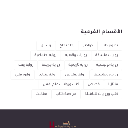
الأقسام الفرعية
تطوير ذات
خواطر
رحلة نجاح
رسائل
روايات فلسفة
روايات واقعية
رواية اجتماعية
رواية بوليسية
رواية تاريخية
رواية جريمة
رواية رعب
رواية رومانسية
رواية غموض
رواية فنتازيا
زهرة قلبي
فنتازيا
قصص
كتب وروايات علم نفس
كتب وروايات للناشئة
مراجعة كتاب
مقالات