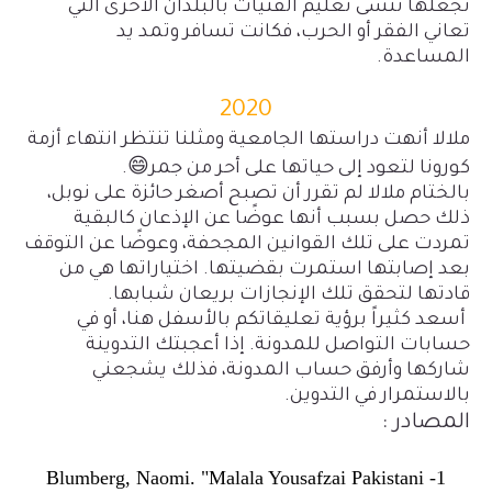
تجعلها تنسى تعليم الفتيات بالبلدان الأخرى التي
تعاني الفقر أو الحرب، فكانت تسافر وتمد يد
المساعدة.
2020
ملالا أنهت دراستها الجامعية ومثلنا تنتظر انتهاء أزمة
😄
كورونا لتعود إلى حياتها على أحر من جمر
.
بالختام ملالا لم تقرر أن تصبح أصغر حائزة على نوبل،
ذلك حصل بسبب أنها عوضًا عن الإذعان كالبقية
تمردت على تلك القوانين المجحفة، وعوضًا عن التوقف
بعد إصابتها استمرت بقضيتها. اختياراتها هي من
قادتها لتحقق تلك الإنجازات بريعان شبابها.
أسعد كثيراً برؤية تعليقاتكم بالأسفل هنا، أو في
حسابات التواصل للمدونة. إذا أعجبتك التدوينة
شاركها وأرفق حساب المدونة، فذلك يشجعني
بالاستمرار في التدوين.
المصادر :
Blumberg, Naomi. "Malala Yousafzai Pakistani
1-