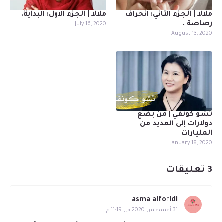
ملالا | الجزء الثاني: انحراف
ملالا | الجزء الاول: البداية.
رصاصة .
July 16, 2020
August 13, 2020
تشو كونفي | من بضع
دولارات إلى العديد من
المليارات
January 18, 2020
3 تعليقات
asma alforidi
31 أغسطس 2020 في 11:19 م