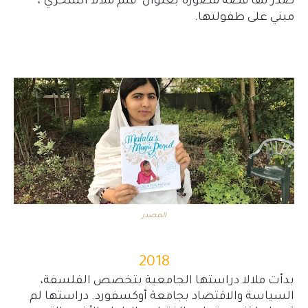
صدر لها قصة مصورة بعنوان "قلم ملالا السحري"،
مبني على طفولتها.
المصدر
2018
بدأت ملالا دراستها الجامعية بتخصص الفلسفة،
السياسة والاقتصاد بجامعة أوكسفورد. دراستها لم