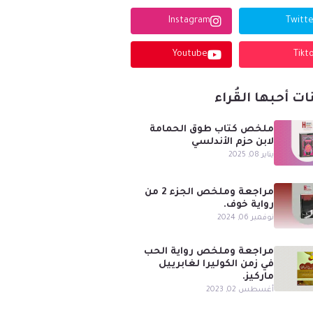
Instagram
Twitte
Youtube
Tikt
ات أحبها القُراء
ملخص كتاب طوق الحمامة
لابن حزم الأندلسي
يناير 08, 2025
مراجعة وملخص الجزء 2 من
رواية خوف.
نوفمبر 06, 2024
مراجعة وملخص رواية الحب
في زمن الكوليرا لغابرييل
ماركيز.
أغسطس 02, 2023