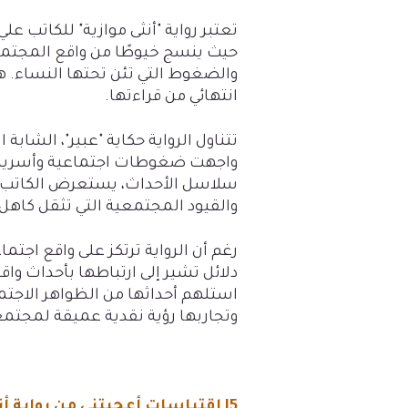
تعتبر رواية "أنثى موازية" للكاتب عل
حيث ينسج خيوطًا من واقع المجت
والضغوط التي تئن تحتها النساء. ه
انتهائي من قراءتها.
تتناول الرواية حكاية "عبير"، الشاب
واجهت ضغوطات اجتماعية وأسرية ت
سلاسل الأحداث، يستعرض الكاتب قض
والقيود المجتمعية التي تثقل كاهل ا
رغم أن الرواية ترتكز على واقع اجتما
دلائل تشير إلى ارتباطها بأحداث واق
استلهم أحداثها من الظواهر الاجتما
وتجاربها رؤية نقدية عميقة لمجتمع
5| اقتباسات أعجبتني من رواية أنثى موازية: