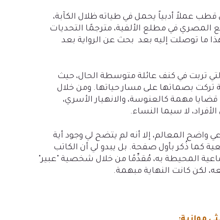
ي قطب عملاً أدبياً يحمل في طياته ظلال الكآبة،
مع المصري
في مطلع الألفية
، مترجمًا التحديات
ذا ما توصلت إليه بعد
بحث عن الرواية بعد
ة التي تربت في كنف عائلة متوسطة الحال، حيث
ركت بصماتها على مسار حياتها. ومن خلال
ايا مهمة كالعنوسة، والانهيار الأسري،
لأفراد، لا سيما النساء.
عي واضح المعالم، إلا أنه لم يتضح لي وجود أية
عية كما ذُكر بأول صفحة. بل يبدو لي أن الكاتب
عية المحيطة به، مُقدِّمًا من خلال شخصية "عبير"
ه، لكن كانت النهاية مبهمة.