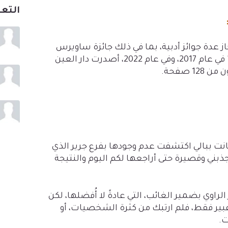
التع
ة جوائز أدبية، بما في ذلك جائزة ساويرس
الثقافية. صدرت روايته "أنثى موازية" في عام 2017، وفي عام 2022، أصدرت دار العين
 صفحة.
 كانت ببالي اكتشفت عدم وجودها بفرع جرير الذي
جذبني وقصيرة حتى أراجعها لكم اليوم والنتيجة
راوي بضمير الغائب، التي عادةً لا أُفضلها، لكن
عبير فقط، فلم ارتبك من كثرة الشخصيات، أو
ت.