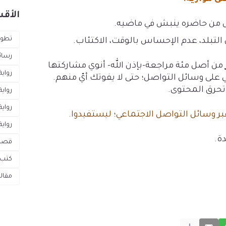
الأقس
يأس من حاضره ينبش في ماضيه.
تطوي
ن التبلد، عدم الإحساس بالوقت، الاكتئاب.
رسائ
من أصل مئة مراجعة-بإذن الله- أنوي مشاركتها
رواية
 على وسائل التواصل؛ حتى لا يفوتك أيّ منهم.
 تحرق المحتوى.
رواية
رواي
بر وسائل التواصل الاجتماعي؛ ليستفيدوا.
رواية
ة.
قص
كتب 
مقال