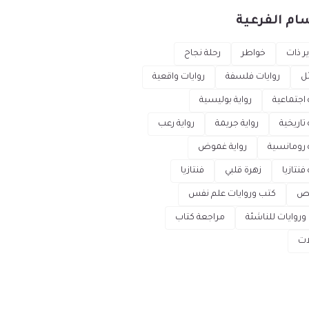
ام الفرعية
ر ذات
خواطر
رحلة نجاح
ل
روايات فلسفة
روايات واقعية
 اجتماعية
رواية بوليسية
 تاريخية
رواية جريمة
رواية رعب
ة رومانسية
رواية غموض
 فنتازيا
زهرة قلبي
فنتازيا
ص
كتب وروايات علم نفس
وروايات للناشئة
مراجعة كتاب
ات