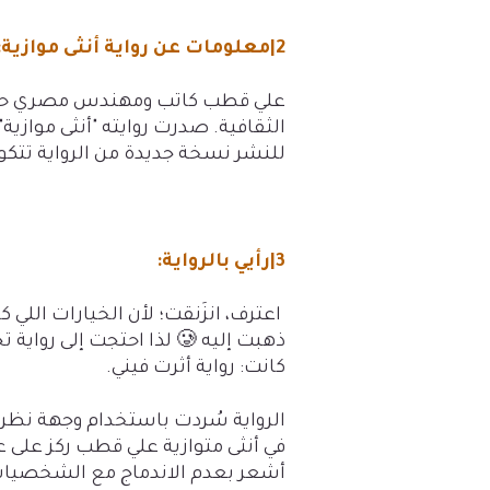
2|معلومات عن رواية أنثى موازية:
علي قطب كاتب ومهندس مصري حاز عد
للنشر نسخة جديدة من الرواية تتكون من 128
3|رأيي بالرواية:
اعترف، انزَنقت؛ لأن الخيارات اللي
ذهبت إليه
🥲
لذا احتجت إلى رواية ت
كانت: رواية أثرت فيني.
الرواية سُردت باستخدام وجهة نظر ال
في أنثى متوازية علي قطب ركز على 
أشعر بعدم الاندماج مع الشخصيا