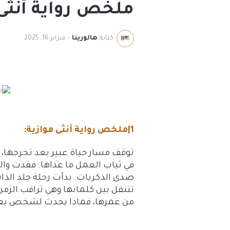
ملخص رواية أنثى 
كتابة
هالورينا
-
فبراير 16, 2025
1|ملخص رواية أنثى موازية:
توقف مسار حياة عبير بعد تخرجها، ب
في ثياب العمل ما عداها. فقدت وا
صدى الذكريات. بدأت رحلة جلد الذات
تتنقل بين كلماتها وهي تراقب الزمن 
من عمرها، فماذا يحدث لشخص يعيش