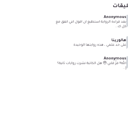
ليقات
Anonymous
بعد قراءة الرواية استطيع ان اقول انني اتفق مع
كل ك...
هالورينا
على حد علمي ، هذه روايتها الوحيدة
Anonymous
الله!! فزّ قلبي 🥹 هل الكاتبة نشرت روايات ثانية؟
إ...